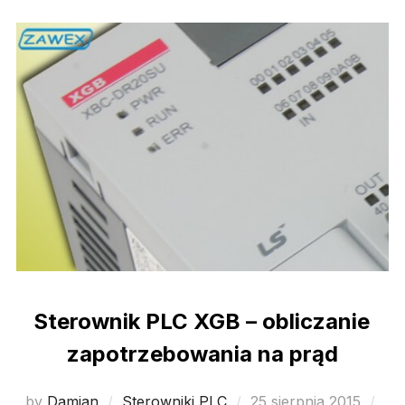
Sterownik PLC XGB – obliczanie
zapotrzebowania na prąd
Posted
by
Damian
Sterowniki PLC
25 sierpnia 2015