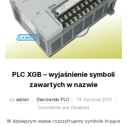
PLC XGB – wyjaśnienie symboli
zawartych w nazwie
Posted
by
admin
Sterowniki PLC
14 stycznia 2015
on
Comments are Disabled
W dzisiejszym wpisie rozszyfrujemy symbole kryjące