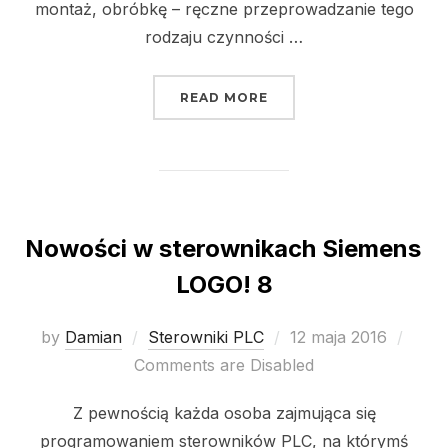
montaż, obróbkę – ręczne przeprowadzanie tego
rodzaju czynności …
„AUTOMATYZACJA I JE
READ MORE
Nowości w sterownikach Siemens
LOGO! 8
Posted
by
Damian
Sterowniki PLC
12 maja 2016
on
Comments are Disabled
Z pewnością każda osoba zajmująca się
programowaniem sterowników PLC, na którymś