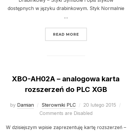
dostępnych w języku drabinkowym. Styk Normalnie
…
„PROGRAMOWANIE PLC 
READ MORE
XBO-AH02A – analogowa karta
rozszerzeń do PLC XGB
Posted
by
Damian
Sterowniki PLC
20 lutego 2015
on
Comments are Disabled
W dzisiejszym wpisie zaprezentuję kartę rozszerzeń –