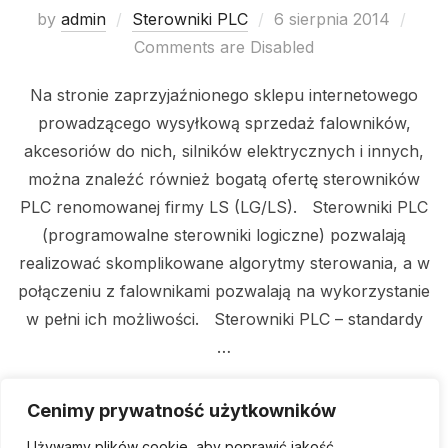
Posted
by
admin
Sterowniki PLC
6 sierpnia 2014
on
Comments are Disabled
Na stronie zaprzyjaźnionego sklepu internetowego
prowadzącego wysyłkową sprzedaż falowników,
akcesoriów do nich, silników elektrycznych i innych,
można znaleźć również bogatą ofertę sterowników
PLC renomowanej firmy LS (LG/LS). Sterowniki PLC
(programowalne sterowniki logiczne) pozwalają
realizować skomplikowane algorytmy sterowania, a w
połączeniu z falownikami pozwalają na wykorzystanie
w pełni ich możliwości. Sterowniki PLC – standardy
…
„STEROWNIKI PLC FIRMY
Cenimy prywatność użytkowników
READ MORE
Używamy plików cookie, aby poprawić jakość