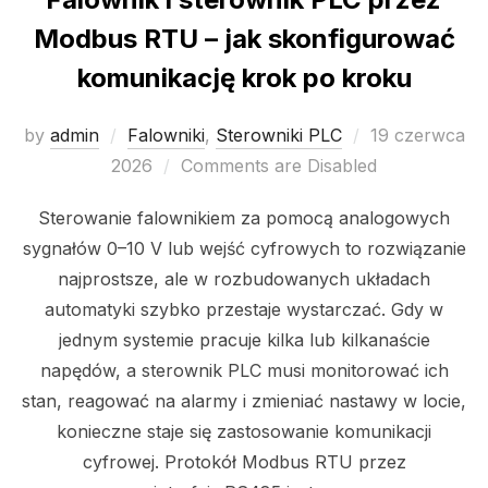
Modbus RTU – jak skonfigurować
komunikację krok po kroku
Posted
by
admin
Falowniki
,
Sterowniki PLC
19 czerwca
on
2026
Comments are Disabled
Sterowanie falownikiem za pomocą analogowych
sygnałów 0–10 V lub wejść cyfrowych to rozwiązanie
najprostsze, ale w rozbudowanych układach
automatyki szybko przestaje wystarczać. Gdy w
jednym systemie pracuje kilka lub kilkanaście
napędów, a sterownik PLC musi monitorować ich
stan, reagować na alarmy i zmieniać nastawy w locie,
konieczne staje się zastosowanie komunikacji
cyfrowej. Protokół Modbus RTU przez