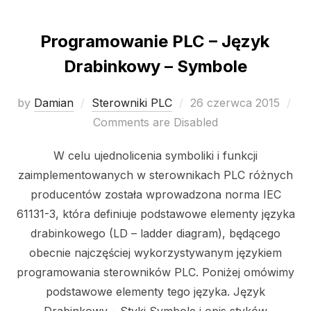
Programowanie PLC – Język
Drabinkowy – Symbole
Posted
by
Damian
Sterowniki PLC
26 czerwca 2015
on
Comments are Disabled
W celu ujednolicenia symboliki i funkcji
zaimplementowanych w sterownikach PLC różnych
producentów została wprowadzona norma IEC
61131-3, która definiuje podstawowe elementy języka
drabinkowego (LD – ladder diagram), będącego
obecnie najczęściej wykorzystywanym językiem
programowania sterowników PLC. Poniżej omówimy
podstawowe elementy tego języka. Język
Drabinkowy – Styki Symbole i opis styków