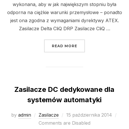
wykonana, aby w jak największym stopniu była
odporna na ciężkie warunki przemysłowe – ponadto
jest ona zgodna z wymaganiami dyrektywy ATEX.
Zasilacze Delta CliQ DRP Zasilacze CliQ …
„ZASILACZE DELTA 12/24
READ MORE
Zasilacze DC dedykowane dla
systemów automatyki
Posted
by
admin
Zasilacze
15 października 2014
on
Comments are Disabled