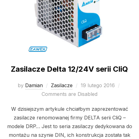
Zasilacze Delta 12/24V serii CliQ
Posted
by
Damian
Zasilacze
19 lutego 2016
on
Comments are Disabled
W dzisiejszym artykule chciałbym zaprezentować
zasilacze renomowanej firmy DELTA serii CliQ –
modele DRP… Jest to seria zasilaczy dedykowana do
montażu na szynie DIN, ich konstrukcja została tak