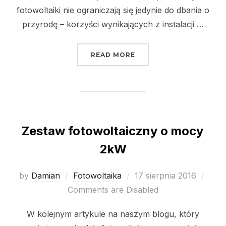
fotowoltaiki nie ograniczają się jedynie do dbania o
przyrodę – korzyści wynikających z instalacji …
„FOTOWOLTAIKA W DOM
READ MORE
Zestaw fotowoltaiczny o mocy
2kW
Posted
by
Damian
Fotowoltaika
17 sierpnia 2016
on
Comments are Disabled
W kolejnym artykule na naszym blogu, który