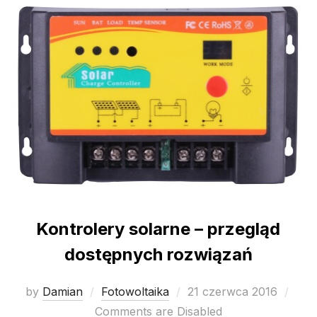
Kontrolery solarne – przegląd
dostępnych rozwiązań
Posted
by
Damian
Fotowoltaika
21 czerwca 2016
on
Comments are Disabled