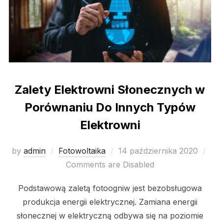
Zalety Elektrowni Słonecznych w
Porównaniu Do Innych Typów
Elektrowni
Posted
by
admin
Fotowoltaika
14 października 2020
on
Comments are Disabled
Podstawową zaletą fotoogniw jest bezobsługowa
produkcja energii elektrycznej. Zamiana energii
słonecznej w elektryczną odbywa się na poziomie