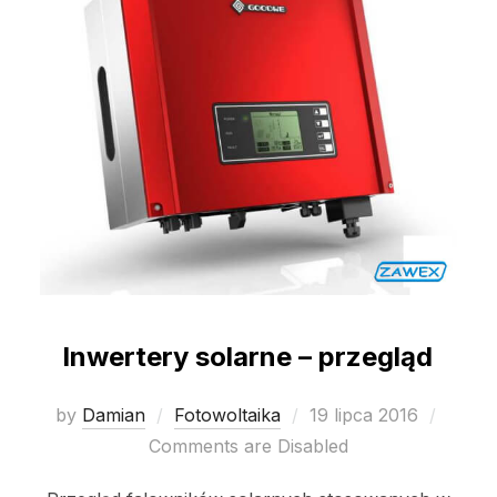
Inwertery solarne – przegląd
Posted
by
Damian
Fotowoltaika
19 lipca 2016
on
Comments are Disabled