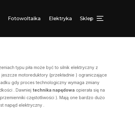
Fotowoltaika
Elektryka
Sklep
TOGGLE SIDEB
a
iach typu piła może być to silnik elektryczny z
jeszcze motoreduktory (przekładnie ) ograniczające
rzypadku gdy proces technologiczny wymaga zmiany
dkości . Dawniej
technika napędowa
opierała się na
przemienniki częstotliwości ). Mają one bardzo dużo
st napęd elektryczny .