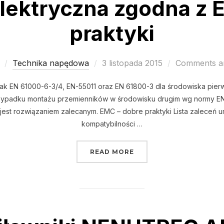
elektryczna zgodna z 
praktyki
Posted
Technika napędowa
3 listopada 2015
Comments ar
on
 jak EN 61000-6-3/4, EN-55011 oraz EN 61800-3 dla środowiska pie
zypadku montażu przemienników w środowisku drugim wg normy EN
 jest rozwiązaniem zalecanym. EMC – dobre praktyki Lista zaleceń u
kompatybilności …
„INSTALACJA ELEKTRYC
READ MORE