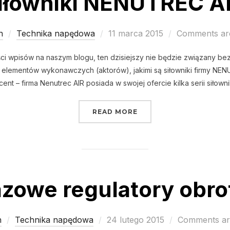
iłowniki NENUTREC A
Posted
n
Technika napędowa
11 marca 2015
Comments are
on
i wpisów na naszym blogu, ten dzisiejszy nie będzie związany bezp
ł elementów wykonawczych (aktorów), jakimi są siłowniki firmy N
ent – firma Nenutrec AIR posiada w swojej ofercie kilka serii siło
„SIŁOWNIKI NENUTREC 
READ MORE
azowe regulatory obr
Posted
n
Technika napędowa
24 lutego 2015
Comments ar