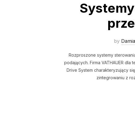
Systemy 
prz
by
Dami
Rozproszone systemy sterowania 
podających. Firma VATHAUER dla t
Drive System charakteryzujący s
zintegrowaniu z ro