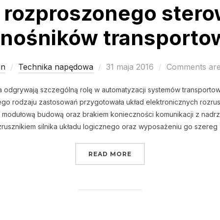
rozproszonego stero
enośników transporto
Posted
an
Technika napędowa
31 maja 2016
Comments are
on
odgrywają szczególną rolę w automatyzacji systemów transportowy
ego rodzaju zastosowań przygotowała układ elektronicznych rozru
ię modułową budową oraz brakiem konieczności komunikacji z nadrz
zrusznikiem silnika układu logicznego oraz wyposażeniu go szereg 
„SYSTEMY ROZPROSZO
READ MORE