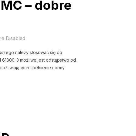
EMC – dobre
e Disabled
rwszego należy stosować się do
 61800-3 możliwe jest odstępstwo od
możliwiających spełnienie normy
ZNA ZGODNA Z EMC – DOBRE PRAKTYKI”