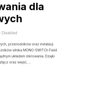
wania dla
wych
 Disabled
ch, przenośników oraz instalacji
szników silnika MONO-SWITCh Field
ędnym układem sterowania. Dzięki
złącz oraz wejść, …
NEGO STEROWANIA DLA PRZENOŚNIKÓW TRANSPORTOWYC