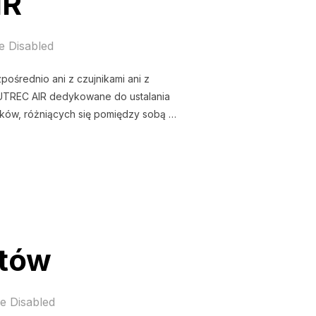
IR
 Disabled
ośrednio ani z czujnikami ani z
ENUTREC AIR dedykowane do ustalania
wników, różniących się pomiędzy sobą …
AIR”
otów
e Disabled