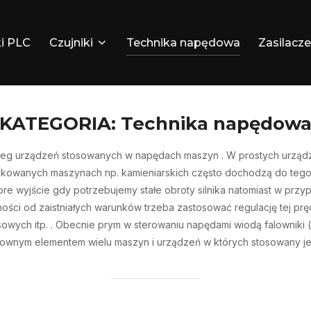
i PLC
Czujniki
Technika napędowa
Zasilacze
KATEGORIA:
Technika napędow
eg urządzeń stosowanych w napędach maszyn . W prostych urządzen
likowanych maszynach np. kamieniarskich często dochodzą do tego 
obre wyjście gdy potrzebujemy stałe obroty silnika natomiast w p
ności od zaistniałych warunków trzeba zastosować regulację tej prę
owych itp. . Obecnie prym w sterowaniu napędami wiodą falowniki (
odzownym elementem wielu maszyn i urządzeń w których stosowany je