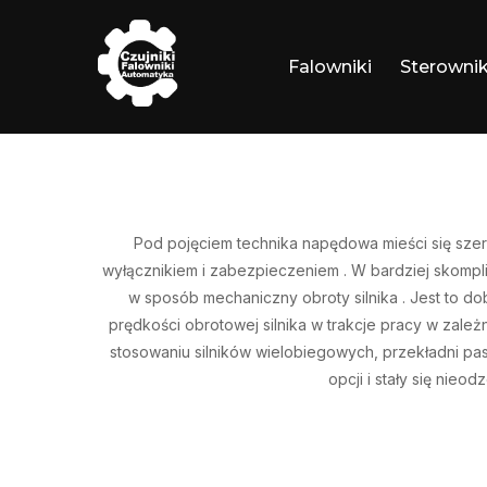
Skip
to
Falowniki
Sterownik
content
Pod pojęciem technika napędowa mieści się szer
wyłącznikiem i zabezpieczeniem . W bardziej skomp
w sposób mechaniczny obroty silnika . Jest to d
prędkości obrotowej silnika w trakcje pracy w zależ
stosowaniu silników wielobiegowych, przekładni pas
opcji i stały się nie