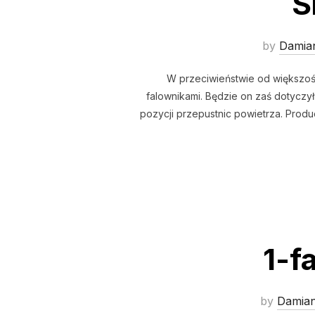
S
by
Damia
W przeciwieństwie od większośc
falownikami. Będzie on zaś dotyczy
pozycji przepustnic powietrza. Produc
1-f
by
Damia