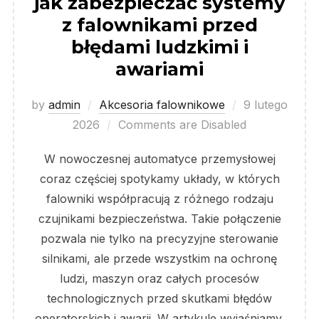
jak zabezpieczać systemy
z falownikami przed
błędami ludzkimi i
awariami
Posted
by
admin
Akcesoria falownikowe
9 lutego
on
2026
Comments are Disabled
W nowoczesnej automatyce przemysłowej
coraz częściej spotykamy układy, w których
falowniki współpracują z różnego rodzaju
czujnikami bezpieczeństwa. Takie połączenie
pozwala nie tylko na precyzyjne sterowanie
silnikami, ale przede wszystkim na ochronę
ludzi, maszyn oraz całych procesów
technologicznych przed skutkami błędów
operatorskich i awarii. W artykule wyjaśniamy,