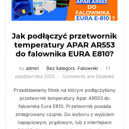
Jak podłączyć przetwornik
temperatury APAR AR553
do falownika EURA E810?
Posted
by
admin
Bez kategorii
,
Falowniki
13
on
października 2022
Comments are Disabled
Przedstawiamy filmik na którym podłączyliśmy
przetwornik temperatury Apar AR553 do
falownika Eura E810. Przetwornik posiada
zintegrowany czujnik. Do wyboru z wyjściem
napięciowym, prądowym, lub z interfejsem