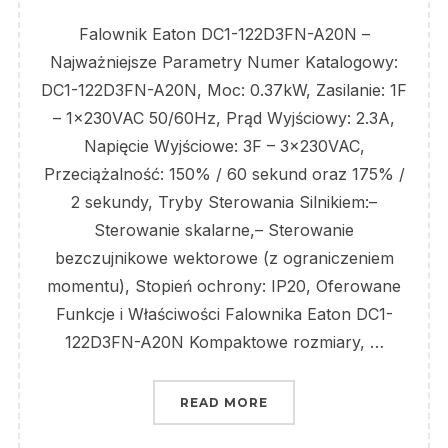
Falownik Eaton DC1-122D3FN-A20N –
Najważniejsze Parametry Numer Katalogowy:
DC1-122D3FN-A20N, Moc: 0.37kW, Zasilanie: 1F
– 1x230VAC 50/60Hz, Prąd Wyjściowy: 2.3A,
Napięcie Wyjściowe: 3F – 3x230VAC,
Przeciążalność: 150% / 60 sekund oraz 175% /
2 sekundy, Tryby Sterowania Silnikiem:–
Sterowanie skalarne,– Sterowanie
bezczujnikowe wektorowe (z ograniczeniem
momentu), Stopień ochrony: IP20, Oferowane
Funkcje i Właściwości Falownika Eaton DC1-
122D3FN-A20N Kompaktowe rozmiary, …
„EATON DC1-122D3FN-A
READ MORE