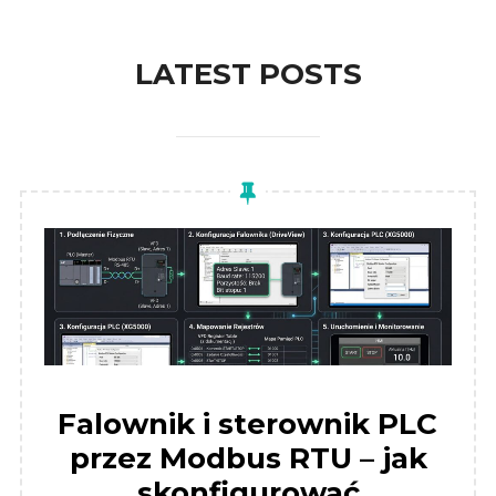
to
content
LATEST POSTS
Falownik i sterownik PLC
przez Modbus RTU – jak
skonfigurować