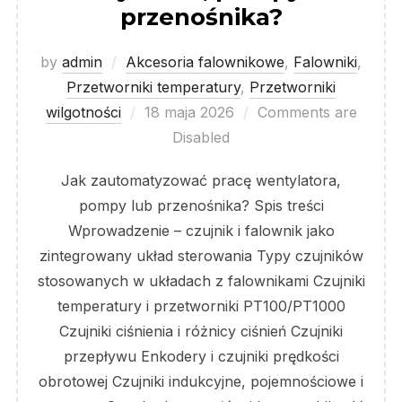
przenośnika?
by
admin
Akcesoria falownikowe
,
Falowniki
,
Przetworniki temperatury
,
Przetworniki
Posted
wilgotności
18 maja 2026
Comments are
on
Disabled
Jak zautomatyzować pracę wentylatora,
pompy lub przenośnika? Spis treści
Wprowadzenie – czujnik i falownik jako
zintegrowany układ sterowania Typy czujników
stosowanych w układach z falownikami Czujniki
temperatury i przetworniki PT100/PT1000
Czujniki ciśnienia i różnicy ciśnień Czujniki
przepływu Enkodery i czujniki prędkości
obrotowej Czujniki indukcyjne, pojemnościowe i