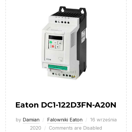
Eaton DC1-122D3FN-A20N
Posted
by
Damian
Falowniki Eaton
16 września
on
2020
Comments are Disabled