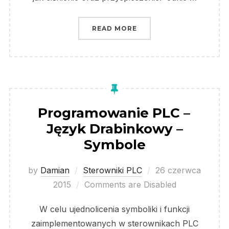
„CZUJNIKI TENSOMETRY
READ MORE
Programowanie PLC –
Język Drabinkowy –
Symbole
Posted
by
Damian
Sterowniki PLC
26 czerwca
on
2015
Comments are Disabled
W celu ujednolicenia symboliki i funkcji
zaimplementowanych w sterownikach PLC