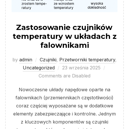
Zastosowanie czujników
temperatury w układach z
falownikami
by
admin
Czujniki
,
Przetworniki temperatury
,
Posted
Uncategorized
23 września 2025
on
Comments are Disabled
Nowoczesne układy napędowe oparte na
falownikach (przemiennikach częstotliwości)
coraz częściej wyposażane są w dodatkowe
elementy zabezpieczające i kontrolne. Jednym
z kluczowych komponentów są czujniki