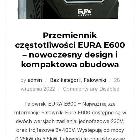
Przemiennik
częstotliwości EURA E600
– nowoczesny design i
kompaktowa obudowa
Posted
by
admin
Bez kategorii
,
Falowniki
28
on
września 2022
Comments are Disabled
Falowniki EURA E600 – Najważniejsze
Informacje Falowniki Eura E600 dostępne są w
dwóch wersjach zasilania: jednofazowe 230V,
oraz trójfazowe 3x400V. Występują od mocy
0,25kW do 5,5kW. Falowniki te charakteryzuje