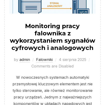
Monitoring pracy
falownika z
wykorzystaniem sygnałów
cyfrowych i analogowych
Posted
by
admin
Falowniki
4 sierpnia 2025
on
Comments are Disabled
W nowoczesnych systemach automatyki
przemysłowej kluczowym elementem jest nie
tylko sterowanie, ale również monitorowanie
pracy urządzeń. Jednym z najważniejszych
komponentów w układach napędowych jest