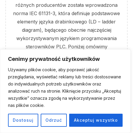
różnych producentów została wprowadzona
norma IEC 61131-3, która definiuje podstawowe
elementy języka drabinkowego (LD – ladder
diagram), będącego obecnie najczęściej
wykorzystywanym językiem programowania
sterowników PLC. Poniżej omówimy
podstawowe elementy tego języka. Język
Cenimy prywatność użytkowników
Drabinkowy – Styki Symbole i opis styków
Używamy plików cookie, aby poprawić jakość
dostępnych w języku drabinkowym. Styk
przeglądania, wyświetlać reklamy lub treści dostosowane
Normalnie …
do indywidualnych potrzeb użytkowników oraz
analizować ruch na stronie. Kliknięcie przycisku „Akceptuj
„PROGRAMOWANIE PLC 
READ MORE
wszystkie” oznacza zgodę na wykorzystywanie przez
nas plików cookie.
Dostosuj
Odrzuć
Akceptuj wszystko