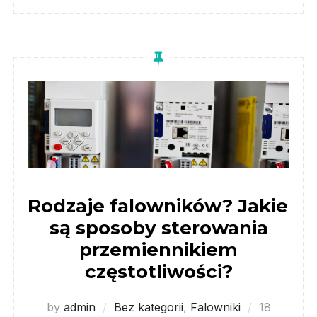
Rodzaje falowników? Jakie
są sposoby sterowania
przemiennikiem
częstotliwości?
Posted
by
admin
Bez kategorii
,
Falowniki
18