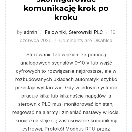
komunikację krok po
kroku
Posted
by
admin
Falowniki
,
Sterowniki PLC
19
on
czerwca 2026
Comments are Disabled
Sterowanie falownikiem za pomocą
analogowych sygnałów 0–10 V lub wejść
cyfrowych to rozwiązanie najprostsze, ale w
rozbudowanych układach automatyki szybko
przestaje wystarczać. Gdy w jednym systemie
pracuje kilka lub kilkanaście napędów, a
sterownik PLC musi monitorować ich stan,
reagować na alarmy i zmieniać nastawy w locie,
konieczne staje się zastosowanie komunikacji
cyfrowej. Protokół Modbus RTU przez