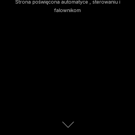
Strona poświęcona automatyce , sterowaniu i
falownikom
Scroll
down