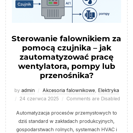
Sterowanie falownikiem za
pomocą czujnika – jak
zautomatyzować pracę
wentylatora, pompy lub
przenośnika?
by
admin
Akcesoria falownikowe
,
Elektryka
Posted
24 czerwca 2025
Comments are Disabled
on
Automatyzacja procesów przemysłowych to
dziś standard w zakładach produkcyjnych,
gospodarstwach rolnych, systemach HVAC i