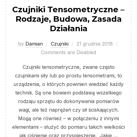
Czujniki Tensometryczne –
Rodzaje, Budowa, Zasada
Działania
Posted
by
Damian
Czujniki
21 grudnia 2018
on
Comments are Disabled
Czujniki tensometryczne, zwane często
czujnikami siły lub po prostu tensometrami, to
urządzenia, o których powinien wiedzieć każdy
technik. Są one bowiem podstawą wszelkiego
rodzaju sprzętu do dokonywania pomiarów
wagi, ale też naprężeń czy sił ściskających.
Mogą one również – w połączeniu z innymi
elementami – służyć do pomiaru takich wielkości
jak ciśnienie oraz przyspieszenie. Jakie …