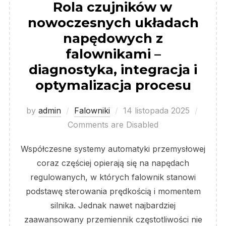
Rola czujników w
nowoczesnych układach
napędowych z
falownikami –
diagnostyka, integracja i
optymalizacja procesu
Posted
by
admin
Falowniki
14 listopada 2025
on
Comments are Disabled
Współczesne systemy automatyki przemysłowej
coraz częściej opierają się na napędach
regulowanych, w których falownik stanowi
podstawę sterowania prędkością i momentem
silnika. Jednak nawet najbardziej
zaawansowany przemiennik częstotliwości nie