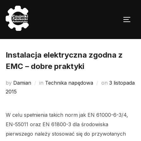
Skip
to
TOGG
content
Instalacja elektryczna zgodna z
EMC – dobre praktyki
Posted
by
Damian
in
Technika napędowa
on
3 listopada
on
2015
W celu spełnienia takich norm jak EN 61000-6-3/4,
EN-55011 oraz EN 61800-3 dla środowiska
pierwszego należy stosować się do przywołanych