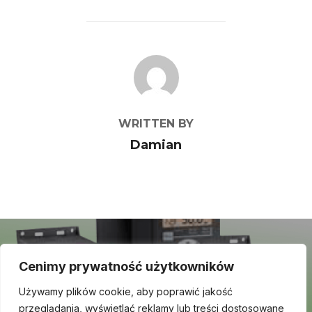
POST AUTHOR
WRITTEN BY
Damian
Nawigacja
wpisu
Previous
Previous Post
Cenimy prywatność użytkowników
Post
Danfoss – przetwornice
Używamy plików cookie, aby poprawić jakość
przeglądania, wyświetlać reklamy lub treści dostosowane