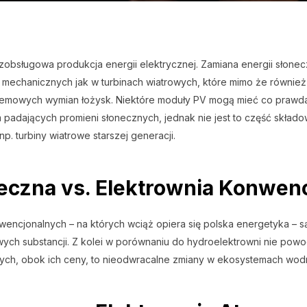
zobsługowa produkcja energii elektrycznej. Zamiana energii słonec
 mechanicznych jak w turbinach wiatrowych, które mimo że równie
mowych wymian łożysk. Niektóre moduły PV mogą mieć co prawda 
adających promieni słonecznych, jednak nie jest to część składo
p. turbiny wiatrowe starszej generacji.
eczna vs. Elektrownia Konwen
encjonalnych – na których wciąż opiera się polska energetyka – s
wych substancji. Z kolei w porównaniu do hydroelektrowni nie pow
nych, obok ich ceny, to nieodwracalne zmiany w ekosystemach wod