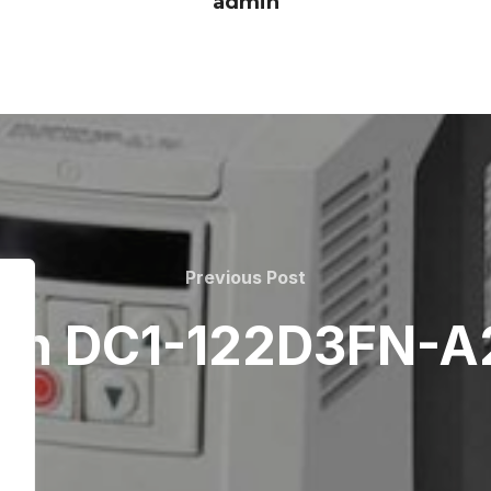
admin
Previous
Previous Post
Post
on DC1-122D3FN-