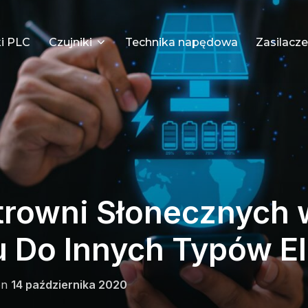
i PLC
Czujniki
Technika napędowa
Zasilacze
ktrowni Słonecznych 
 Do Innych Typów El
Posted
on
14 października 2020
on