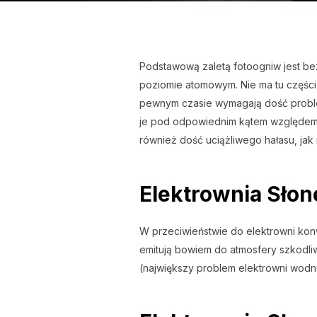
Podstawową zaletą fotoogniw jest be
poziomie atomowym. Nie ma tu części
pewnym czasie wymagają dość proble
je pod odpowiednim kątem względem p
również dość uciążliwego hałasu, jak n
Elektrownia Słon
W przeciwieństwie do elektrowni konw
emitują bowiem do atmosfery szkodli
(największy problem elektrowni wod