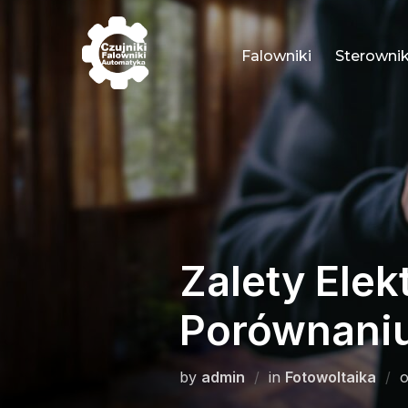
Skip
to
Falowniki
Sterownik
content
Zalety Ele
Porównaniu
by
admin
in
Fotowoltaika