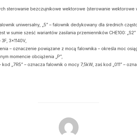
ych sterowanie bezczujnikowe wektorowe (sterowanie wektorowe w o
falownik uniwersalny, „5” – falownik dedykowany dla średnich często
jest w sumie sześć wariantów zasilania przemienników CHE100: „S2” –
– 3F, 3x1140V,
enia – oznaczenie powiązane z mocą falownika – określa moc osią
nnym momencie obciążenia „P”,
kod „7R5” – oznacza falownik o mocy 7,5kW, zaś kod „011” – ozna
POST AUTHOR