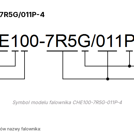
7R5G/011P-4
Symbol modelu falownika CHE100-7R5G-011P-4
ów nazwy falownika: