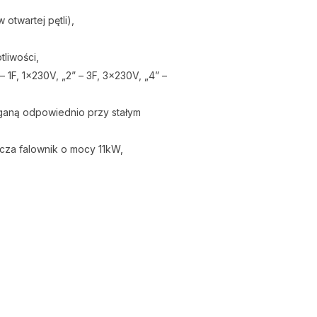
twartej pętli),
tliwości,
 1F, 1x230V, „2” – 3F, 3x230V, „4” –
ganą odpowiednio przy stałym
cza falownik o mocy 11kW,