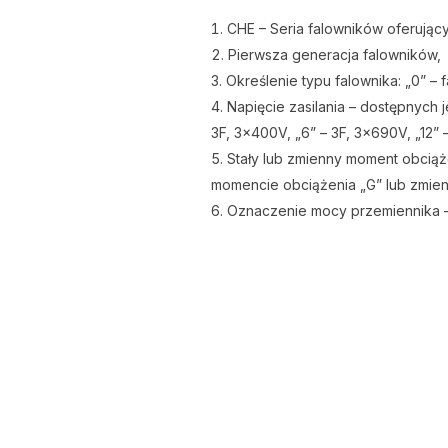
CHE – Seria falowników oferując
Pierwsza generacja falowników,
Określenie typu falownika: „0” – 
Napięcie zasilania – dostępnych 
3F, 3x400V, „6” – 3F, 3x690V, „12” 
Stały lub zmienny moment obciąż
momencie obciążenia „G” lub zmie
Oznaczenie mocy przemiennika – 