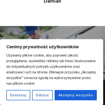
Damian
Nawigacja
wpisu
Previous
Previous Post
Post
Cenimy prywatność użytkowników
Fotowoltaika w domu – czy
Używamy plików cookie, aby poprawić jakość
warto? Poznaj wady i zalety tego
przeglądania, wyświetlać reklamy lub treści dostosowane
rozwiązania
do indywidualnych potrzeb użytkowników oraz
analizować ruch na stronie. Kliknięcie przycisku „Akceptuj
wszystkie” oznacza zgodę na wykorzystywanie przez
nas plików cookie.
Powered by WordPress
Dostosuj
Odrzuć
Akceptuj wszystko
Inspiro WordPress Theme by
WPZOOM