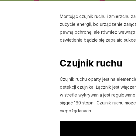
Montując czujnik ruchu i zmierzchu z
zużycie energii, bo urządzenie załąc
pewną ochronę, ale również wewnątrz
oświetlenie będzie się zapalało sukc
Czujnik ruchu
Czujnik ruchu oparty jest na elemenc
detekcji czujnika. Łącznik jest włąc
w strefie wykrywania jest regulowan
sięgać 180 stopni. Czujnik ruchu moż
niepożądanych.