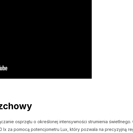
rzchowy
czanie osprzętu o określonej intensywności strumienia świetlnego
0 lx za pomocą potencjometru Lux, który pozwala na precyzyjną re