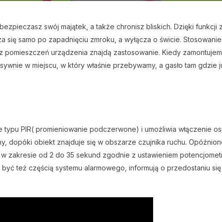
abezpieczasz swój majątek, a także chronisz bliskich. Dzięki funkc
za się samo po zapadnięciu zmroku, a wyłącza o świcie. Stosowani
 pomieszczeń urządzenia znajdą zastosowanie. Kiedy zamontujemy 
esywnie w miejscu, w który właśnie przebywamy, a gasło tam gdzie j
ie typu PIR( promieniowanie podczerwone) i umożliwia włączenie os
zany, dopóki obiekt znajduje się w obszarze czujnika ruchu. Opóźni
e w zakresie od 2 do 35 sekund zgodnie z ustawieniem potencjomet
e być też częścią systemu alarmowego, informują o przedostaniu się