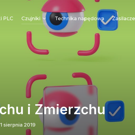
i PLC
Czujniki
Technika napędowa
Zasilacze
uchu i Zmierzchu
osted
1 sierpnia 2019
n