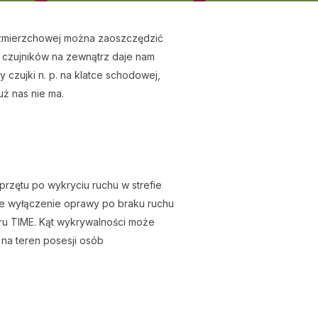
ji zmierzchowej można zaoszczędzić
e czujników na zewnątrz daje nam
czujki n. p. na klatce schodowej,
uż nas nie ma.
przętu po wykryciu ruchu w strefie
one wyłączenie oprawy po braku ruchu
ru TIME. Kąt wykrywalności może
 na teren posesji osób