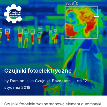
Skip
to
TOGG
content
Czujniki fotoelektryczne
Posted
by
Damian
in
Czujniki
,
Pozostałe
on
12
on
stycznia 2018
Czujniki fotoelektryczne stanową element automatyki