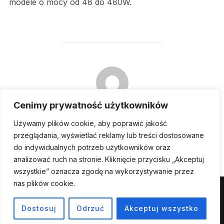
modele o mocy od 48 do 480W.
POST AUTHOR
Cenimy prywatność użytkowników
WRITTEN BY
Używamy plików cookie, aby poprawić jakość
Damian
przeglądania, wyświetlać reklamy lub treści dostosowane
do indywidualnych potrzeb użytkowników oraz
analizować ruch na stronie. Kliknięcie przycisku „Akceptuj
wszystkie” oznacza zgodę na wykorzystywanie przez
nas plików cookie.
Powered by WordPress
Dostosuj
Odrzuć
Akceptuj wszystko
Inspiro WordPress Theme by
WPZOOM