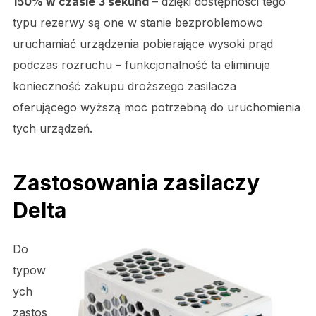
150% w czasie 3 sekund
– dzięki dostępności tego
typu rezerwy są one w stanie bezproblemowo
uruchamiać urządzenia pobierające wysoki prąd
podczas rozruchu – funkcjonalność ta eliminuje
konieczność zakupu droższego zasilacza
oferującego wyższą moc potrzebną do uruchomienia
tych urządzeń.
Zastosowania zasilaczy
Delta
Do
typow
ych
zastos