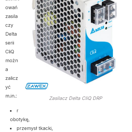
owań
zasila
czy
Delta
serii
CliQ
możn
a
zalicz
yć
m.in.:
Zasilacz Delta CliQ DRP
r
obotykę,
przemysł tkacki,