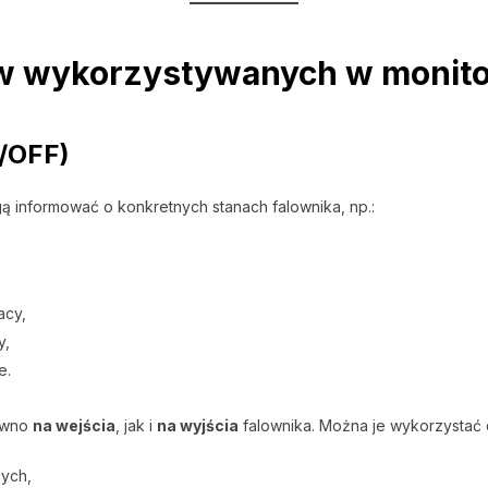
w wykorzystywanych w monito
/OFF)
ą informować o konkretnych stanach falownika, np.:
acy,
y,
e.
ówno
na wejścia
, jak i
na wyjścia
falownika. Można je wykorzystać 
cych,