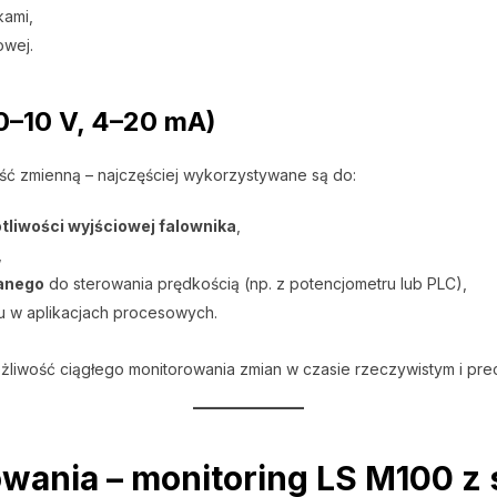
kami,
owej.
0–10 V, 4–20 mA)
ć zmienną – najczęściej wykorzystywane są do:
otliwości wyjściowej falownika
,
,
anego
do sterowania prędkością (np. z potencjometru lub PLC),
u w aplikacjach procesowych.
liwość ciągłego monitorowania zmian w czasie rzeczywistym i prec
owania – monitoring LS M100 z