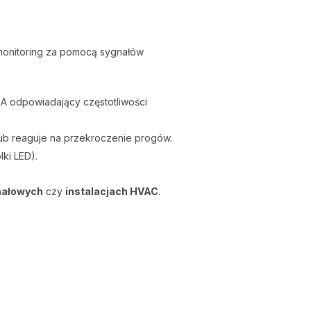
 monitoring za pomocą sygnałów
A odpowiadający częstotliwości
lub reaguje na przekroczenie progów.
lki LED).
nałowych
czy
instalacjach HVAC
.