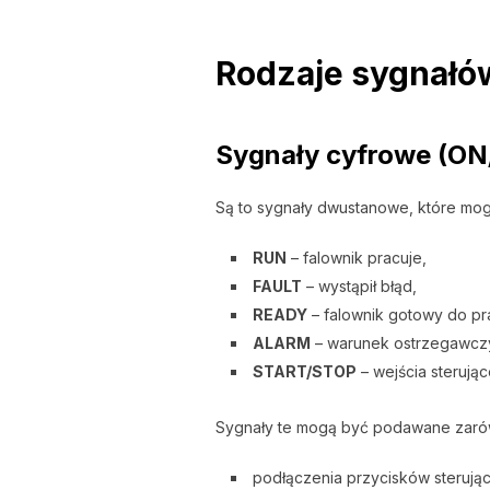
Rodzaje sygnałó
Sygnały cyfrowe (ON
Są to sygnały dwustanowe, które mog
RUN
– falownik pracuje,
FAULT
– wystąpił błąd,
READY
– falownik gotowy do pr
ALARM
– warunek ostrzegawcz
START/STOP
– wejścia sterując
Sygnały te mogą być podawane zar
podłączenia przycisków sterują