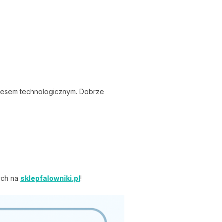
rocesem technologicznym. Dobrze
ych na
sklepfalowniki.pl
!