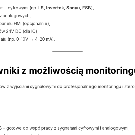
mi i cyfrowymi (np.
LS, Invertek, Sanyu, ESB
),
w analogowych,
 panelu HMI (opcjonalnie),
ów 24V DC (dla IO),
ału (np. 0–10V ↔ 4–20 mA).
wniki z możliwością monitorin
ów z wyjściami sygnałowymi do profesjonalnego monitoringu i stero
ESB – gotowe do współpracy z sygnałami cyfrowymi i analogowymi,