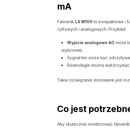
mA
Falownik
LS M100
to kompaktowe i fu
cyfrowych i analogowych. Przykład:
Wyjście analogowe AO
może by
wyjściowej.
Sygnał ten może być odczytywany
Równolegle można wykorzysta
Takie rozwiązanie stosowane jest m.i
Co jest potrzebne
Aby skutecznie monitorować falownik