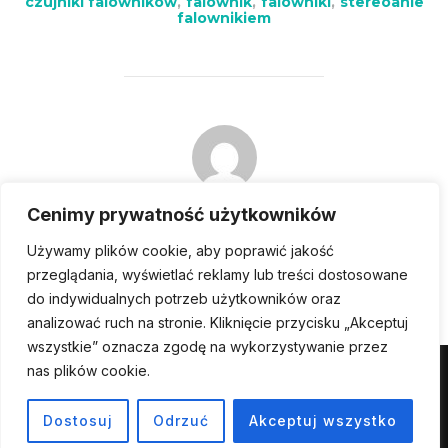
czujniki falowników
,
falownik
,
falowniki
,
stereoanie
falownikiem
POST AUTHOR
Cenimy prywatność użytkowników
WRITTEN BY
Używamy plików cookie, aby poprawić jakość
admin
przeglądania, wyświetlać reklamy lub treści dostosowane
do indywidualnych potrzeb użytkowników oraz
analizować ruch na stronie. Kliknięcie przycisku „Akceptuj
wszystkie” oznacza zgodę na wykorzystywanie przez
nas plików cookie.
Powered by WordPress
Inspiro WordPress Theme by
WPZOOM
Dostosuj
Odrzuć
Akceptuj wszystko