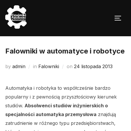
Skip
to
TOGG
content
Falowniki w automatyce i robotyce
Posted
by
admin
in
Falowniki
on
24 listopada 2013
on
Automatyka i robotyka to współcześnie bardzo
popularny i z pewnością przyszłościowy kierunek
studiów.
Absolwenci studiów inżynierskich o
specjalności automatyka przemysłowa
znajdują
zatrudnienie w różnego typu przedsiębiorstwach,