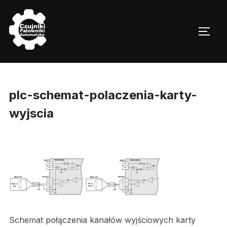
Skip
to
TOGG
content
plc-schemat-polaczenia-karty-
wyjscia
Schemat połączenia kanałów wyjściowych karty