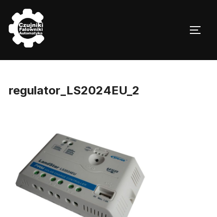
Skip
to
TOGG
content
regulator_LS2024EU_2