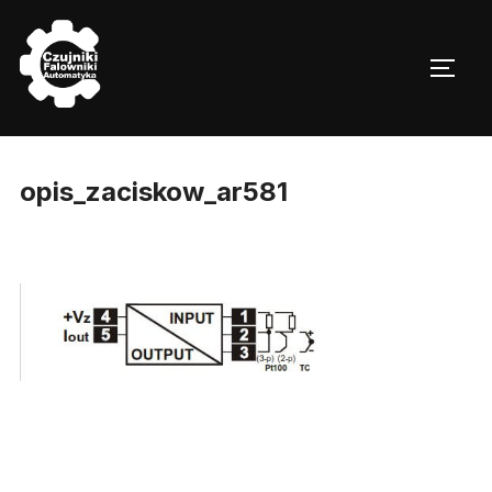
Skip
to
TOGG
content
opis_zaciskow_ar581