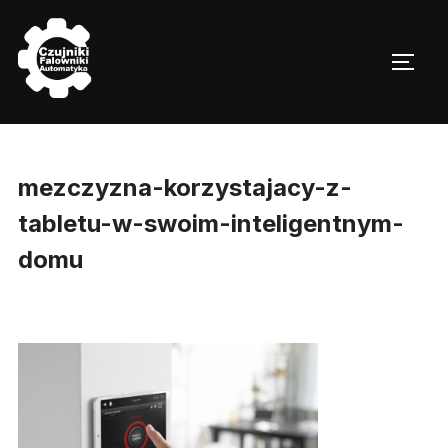
Skip
to
TOGG
content
mezczyzna-korzystajacy-z-
tabletu-w-swoim-inteligentnym-
domu