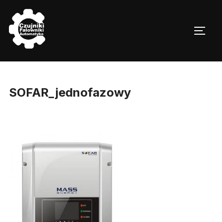
Skip
to
TOGG
content
SOFAR_jednofazowy