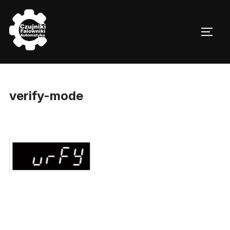
Skip
to
TOGG
content
verify-mode