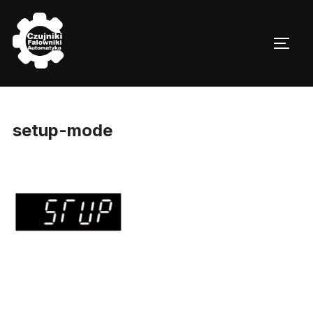
Skip
to
TOGG
content
setup-mode