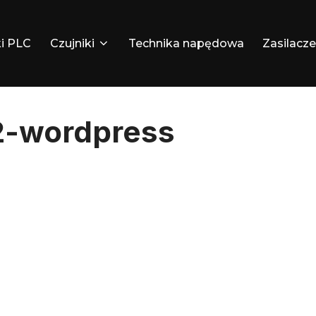
i PLC
Czujniki
Technika napędowa
Zasilacze
2-wordpress