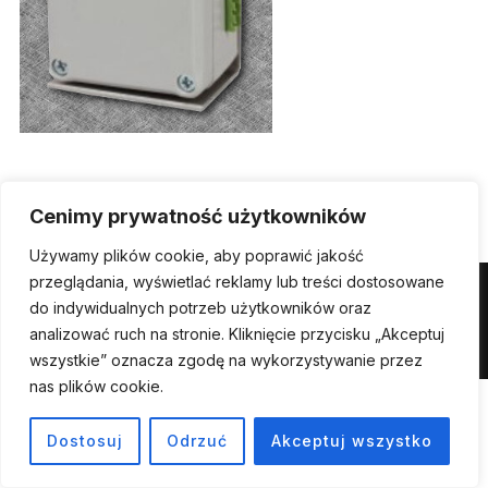
Cenimy prywatność użytkowników
Używamy plików cookie, aby poprawić jakość
przeglądania, wyświetlać reklamy lub treści dostosowane
Powered by WordPress
do indywidualnych potrzeb użytkowników oraz
analizować ruch na stronie. Kliknięcie przycisku „Akceptuj
Inspiro WordPress Theme by
WPZOOM
wszystkie” oznacza zgodę na wykorzystywanie przez
nas plików cookie.
Dostosuj
Odrzuć
Akceptuj wszystko