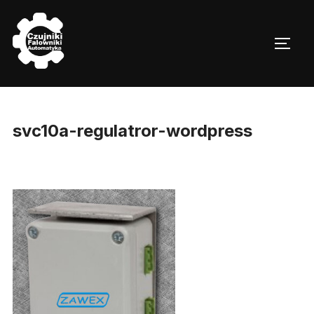
Skip
to
TOGG
content
svc10a-regulatror-wordpress