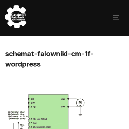
Skip
to
TOGG
content
schemat-falowniki-cm-1f-
wordpress